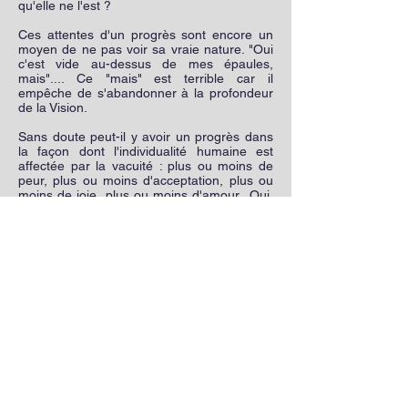
qu'elle ne l'est ?
Ces attentes d'un progrès sont encore un
moyen de ne pas voir sa vraie nature. "Oui
c'est vide au-dessus de mes épaules,
mais".... Ce "mais" est terrible car il
empêche de s'abandonner à la profondeur
de la Vision.
Sans doute peut-il y avoir un progrès dans
la façon dont l'individualité humaine est
affectée par la vacuité : plus ou moins de
peur, plus ou moins d'acceptation, plus ou
moins de joie, plus ou moins d'amour...Oui,
mais cela ne veut pas dire que vous voyez
mieux votre vraie nature, ou que vous êtes
plus éveillé, mais simplement que vous
résistez moins à cette évidence de votre
vraie nature.
L'éveil au début au milieu et à la fin (bien
qu'il n'y ait ni début, ni milieu, ni fin) c'est de
revenir à l'expérience de la Vacuité.
Comme l'écrivait Douglas Harding :
"Maintenant la leçon ardue et essentielle est
d’acquérir le goût d’une vérité entière, de
s’y fier, d’accepter l’état de Vide et de totale
Pauvreté. Car c’est de cet état seulement