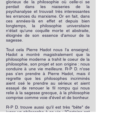
glorieux de la philosophie où celle-ci se
perdait dans les niaiseries de la
psychanalyse et trouvait très interessantes
les errances du marxisme. Or en fait, dans
ces années-là en effet et depuis bien
longtemps, la philosophie universitaire
n'était qu'une coquille morte et abstraite,
éloignée de son essence d'amour de la
sagesse.
Tout cela Pierre Hadot nous l'a enseigné;
Hadot a montré magistralement que la
philosophie moderne a trahit le coeur de la
philosophie, son projet et son origine : nous
conduire à une vie meilleure. R-P D. n'ose
pas s'en prendre à Pierre Hadot, mais il
regrette que les philosophes incriminés
aient osé le prendre au sérieux et aient
essayé de renouer le fil rompu qui nous
relie à la sagesse grecque, à la philosophie
comprise comme voie d'éveil et de bonheur.
R-P D. trouve aussi qu'il est très "bête" de
juger un philosophe à sa vie : "Certains ont
fini par conclure et oser proclamer qu'une
philosophie ne vaudrait qu'en raison de son
impact sur l'existence. L'exemple donné par
le philosophe lui-même, dans sa vie, serait