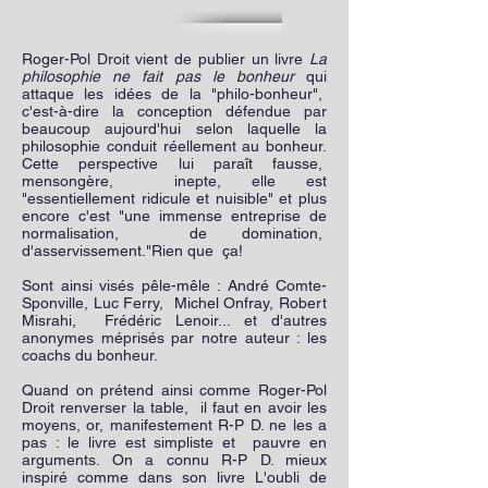
Roger-Pol Droit vient de publier un livre
La
philosophie ne fait pas le bonheur
qui
attaque les idées de la "philo-bonheur",
c'est-à-dire la conception défendue par
beaucoup aujourd'hui selon laquelle la
philosophie conduit réellement au bonheur.
Cette perspective lui paraît fausse,
mensongère, inepte, elle est
"essentiellement ridicule et nuisible" et plus
encore c'est "une immense entreprise de
normalisation, de domination,
d'asservissement."Rien que ça!
Sont ainsi visés pêle-mêle : André Comte-
Sponville, Luc Ferry, Michel Onfray, Robert
Misrahi, Frédéric Lenoir... et d'autres
anonymes méprisés par notre auteur : les
coachs du bonheur.
Quand on prétend ainsi comme Roger-Pol
Droit renverser la table, il faut en avoir les
moyens, or, manifestement R-P D. ne les a
pas : le livre est simpliste et pauvre en
arguments. On a connu R-P D. mieux
inspiré comme dans son livre L'oubli de