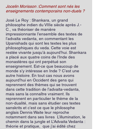
Jocelin Morisson :Comment sont nés les
enseignements contemporains non-duels ?
José Le Roy : Shankara, un grand
philosophe indien du VIIIe siècle après J.-
C., va théoriser de manière
impressionnante l’ensemble des textes de
l’advaïta vedanta, en commentant les
Upanishads qui sont les textes les plus
philosophiques du veda. Cette voie est
restée vivante jusqu’à aujourd’hui. Shankara
a placé aux quatre coins de l’Inde des
monastères qui ont perpétué son
enseignement. Est-ce que beaucoup de
monde s’y intéresse en Inde ? C’est une
autre histoire. En tout cas nous avons
aujourd’hui en Occident des gens qui
reprennent des thèmes qui se trouvent
dans cette tradition de l’advaïta-vedanta,
mais sans la connaître vraiment. Ils
reprennent en particulier le thème de la
non-dualité, mais sans étudier ces textes
sanskrits et c’est ce que le philosophe
anglais Dennis Waite leur reproche
notamment dans ses livres L’illumination, le
chemin dans la jungle et L’Advaita Vedanta :
théorie et pratique, que j’ai édité chez