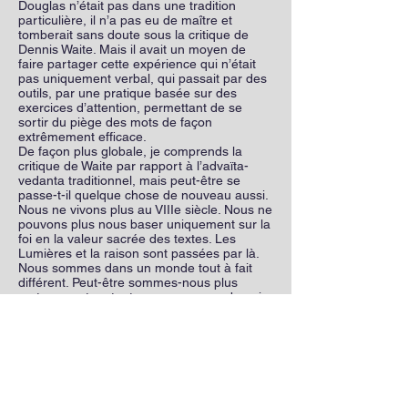
Douglas n’était pas dans une tradition
particulière, il n’a pas eu de maître et
tomberait sans doute sous la critique de
Dennis Waite. Mais il avait un moyen de
faire partager cette expérience qui n’était
pas uniquement verbal, qui passait par des
outils, par une pratique basée sur des
exercices d’attention, permettant de se
sortir du piège des mots de façon
extrêmement efficace.
De façon plus globale, je comprends la
critique de Waite par rapport à l’advaïta-
vedanta traditionnel, mais peut-être se
passe-t-il quelque chose de nouveau aussi.
Nous ne vivons plus au VIIIe siècle. Nous ne
pouvons plus nous baser uniquement sur la
foi en la valeur sacrée des textes. Les
Lumières et la raison sont passées par là.
Nous sommes dans un monde tout à fait
différent. Peut-être sommes-nous plus
matures…et en tout cas nous avons besoin
d’expérimenter ces vérités.
Et nous sommes plus que jamais en quête
d’absolu.
Oui, il y a une exigence, une soif intense
d’absolu chez un certain nombre de nos