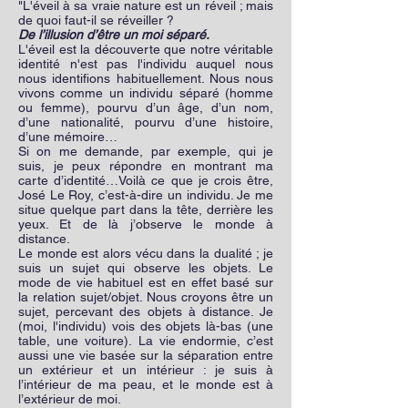
"L'éveil à sa vraie nature est un réveil ; mais
de quoi faut-il se réveiller ?
De l’illusion d’être un moi séparé.
L'éveil est la découverte que notre véritable
identité n'est pas l'individu auquel nous
nous identifions habituellement. Nous nous
vivons comme un individu séparé (homme
ou femme), pourvu d’un âge, d’un nom,
d’une nationalité, pourvu d’une histoire,
d’une mémoire…
Si on me demande, par exemple, qui je
suis, je peux répondre en montrant ma
carte d’identité…Voilà ce que je crois être,
José Le Roy, c’est-à-dire un individu. Je me
situe quelque part dans la tête, derrière les
yeux. Et de là j’observe le monde à
distance.
Le monde est alors vécu dans la dualité ; je
suis un sujet qui observe les objets. Le
mode de vie habituel est en effet basé sur
la relation sujet/objet. Nous croyons être un
sujet, percevant des objets à distance. Je
(moi, l'individu) vois des objets là-bas (une
table, une voiture). La vie endormie, c’est
aussi une vie basée sur la séparation entre
un extérieur et un intérieur : je suis à
l’intérieur de ma peau, et le monde est à
l’extérieur de moi.