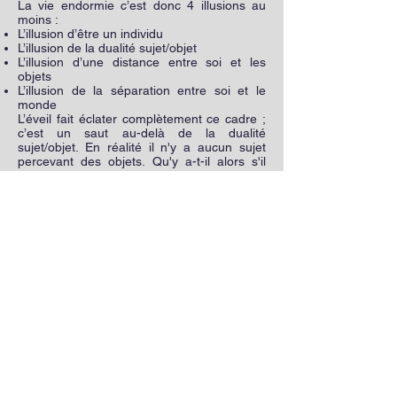
La vie endormie c’est donc 4 illusions au
moins :
L’illusion d’être un individu
L’illusion de la dualité sujet/objet
L’illusion d’une distance entre soi et les
objets
L’illusion de la séparation entre soi et le
monde
L’éveil fait éclater complètement ce cadre ;
c’est un saut au-delà de la dualité
sujet/objet. En réalité il n'y a aucun sujet
percevant des objets. Qu'y a-t-il alors s'il
n'existe ni sujet, ni objet ?
La totalité du réel se donne dans une
présence-absence sans dualité. Personne
ne voit des objets ; il y a vision. S’éveiller,
c’est voir sa propre nature au-delà de la
sphère subjective-objective.
Par exemple, on trouve ce dépassement du
sujet et de l’objet dans le bouddhisme
dzogchen tibétain. dans le chapitre 38 du
tantra du « Roi qui crée tout » Küntché
Gyalpo tantra, on lit :
« Celui qui fait la distinction d’un sujet et
d’un objet
N’accomplira pas l’éveil semblable à
l’espace.
La venue de la division sujet-objet est